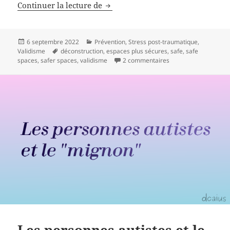
Continuer la lecture de
Qu’est-ce qui est “safe” ?
Publié
6 septembre 2022
Catégories
Prévention
,
Stress post-traumatique
,
Validisme
le
Mots-
déconstruction
,
espaces plus sécures
,
safe
,
safe
spaces
,
safer spaces
clés
,
validisme
2 commentaires
sur Qu’est-ce qui est 
Les personnes autistes et le