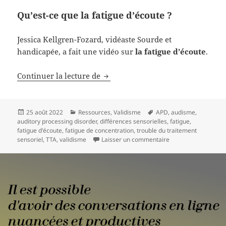
Qu’est-ce que la fatigue d’écoute ?
Jessica Kellgren-Fozard, vidéaste Sourde et
handicapée, a fait une vidéo sur
la fatigue d’écoute
.
Continuer la lecture de
La fatigue de concentration ou fat
Publié
25 août 2022
Catégories
Ressources
,
Validisme
Mots-
APD
,
audisme
,
auditory processing disorder
le
,
différences sensorielles
clés
,
fatigue
,
fatigue d'écoute
,
fatigue de concentration
,
trouble du traitement
sensoriel
,
TTA
,
validisme
Laisser un commentaire
sur La fatigue de co