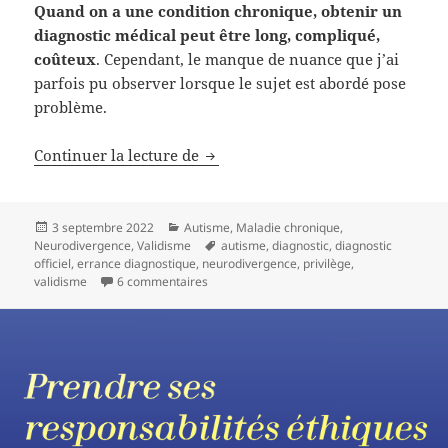
Quand on a une condition chronique, obtenir un
diagnostic médical peut être long, compliqué,
coûteux
. Cependant, le manque de nuance que j’ai
parfois pu observer lorsque le sujet est abordé pose
problème.
Continuer la lecture de
Le “privilège” du diagnostic d’aut
Publié
3 septembre 2022
Catégories
Autisme
,
Maladie chronique
,
Neurodivergence
le
,
Validisme
Mots-
autisme
,
diagnostic
,
diagnostic
officiel
,
errance diagnostique
,
neurodivergence
clés
,
privilège
,
validisme
6 commentaires
sur Le “privilège” du diagnostic d’autisme