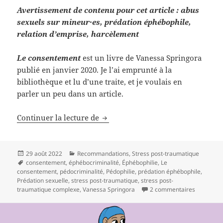
Avertissement de contenu pour cet article : abus
sexuels sur mineur·es, prédation éphébophile,
relation d’emprise, harcèlement
Le consentement
est un livre de Vanessa Springora
publié en janvier 2020. Je l’ai emprunté à la
bibliothèque et lu d’une traite, et je voulais en
parler un peu dans un article.
Continuer la lecture de
Lecture : Le consentement, Vanes
Publié
29 août 2022
Catégories
Recommandations
,
Stress post-traumatique
le
Mots-
consentement
,
éphébocriminalité
,
Éphébophilie
,
Le
consentement
clés
,
pédocriminalité
,
Pédophilie
,
prédation éphébophile
,
Prédation sexuelle
,
stress post-traumatique
,
stress post-
traumatique complexe
,
Vanessa Springora
2 commentaires
sur Lectu