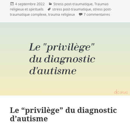
Publié
4 septembre 2022
Catégories
Stress post-traumatique
,
Traumas
religieux et spirituels
le
Mots-
stress post-traumatique
,
stress post-
traumatique complexe
,
trauma religieux
clés
7 commentaires
sur Traumas r
Le “privilège” du diagnostic
d’autisme