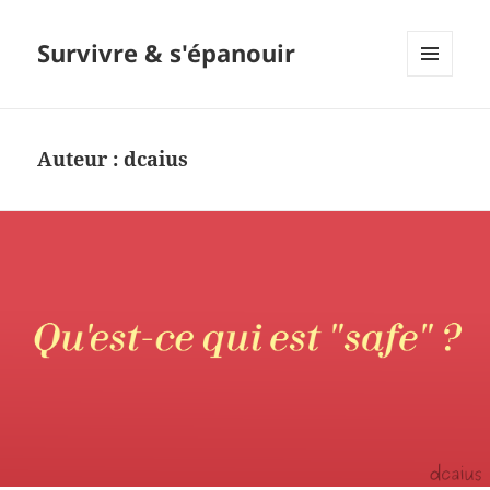
Survivre & s'épanouir
MENU
ET
WIDGETS
Auteur :
dcaius