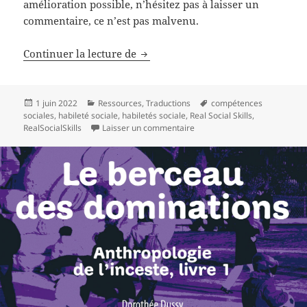
amélioration possible, n’hésitez pas à laisser un
commentaire, ce n’est pas malvenu.
Continuer la lecture de
Conversations sous format texte e
Publié
1 juin 2022
Catégories
Ressources
,
Traductions
Mots-
compétences
sociales
le
,
habileté sociale
,
habiletés sociale
,
Real Social Skills
clés
,
RealSocialSkills
Laisser un commentaire
sur Conversations sous forma