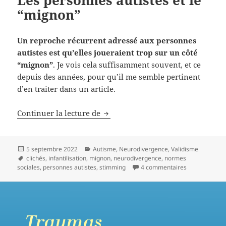
“mignon”
Un reproche récurrent adressé aux personnes
autistes est qu’elles joueraient trop sur un côté
“mignon”
. Je vois cela suffisamment souvent, et ce
depuis des années, pour qu’il me semble pertinent
d’en traiter dans un article.
Continuer la lecture de
Les personnes autistes et le “mig
Publié
5 septembre 2022
Catégories
Autisme
,
Neurodivergence
,
Validisme
le
Mots-
clichés
,
infantilisation
,
mignon
,
neurodivergence
,
normes
sociales
clés
,
personnes autistes
,
stimming
4 commentaires
sur Les perso