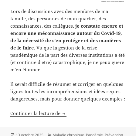
Lors de discussions avec des membres de ma
famille, des personnes de mon quartier, des
connaissances, des collègues,
je constate encore et
encore une méconnaissance autour du Covid-19,
de la nécessité de s’en protéger et des manières
de le faire
. Vu que la gestion de la crise
pandémique de la part des diverses institutions a été
(et continue d’être) catastrophique, je ne peux guère
m’en étonner.
Il serait difficile de résumer et corriger en quelques
lignes toutes les incompréhensions et idées reçues
dangereuses, mais pour donner quelques exemples :
Continuer la lecture de
Kit de survie en temps de pandém
Publié
13 octobre 2025
Catégories
Maladie chronique
,
Pandémie
,
Prévention
,