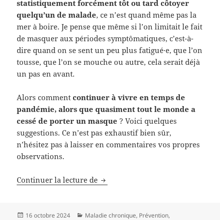
statistiquement forcément tôt ou tard côtoyer
quelqu’un de malade
, ce n’est quand même pas la
mer à boire. Je pense que même si l’on limitait le fait
de masquer aux périodes symptômatiques, c’est-à-
dire quand on se sent un peu plus fatigué·e, que l’on
tousse, que l’on se mouche ou autre, cela serait déjà
un pas en avant.
Alors comment
continuer à vivre en temps de
pandémie, alors que quasiment tout le monde a
cessé de porter un masque
? Voici quelques
suggestions. Ce n’est pas exhaustif bien sûr,
n’hésitez pas à laisser en commentaires vos propres
observations.
Continuer la lecture de
Autodéfense sanitaire en temps 
Publié
16 octobre 2024
Catégories
Maladie chronique
,
Prévention
,