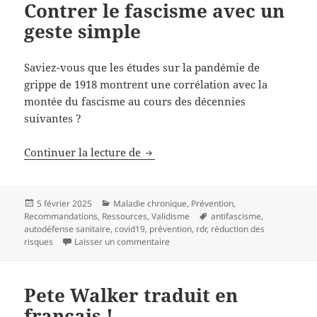
Contrer le fascisme avec un
geste simple
Saviez-vous que les études sur la pandémie de
grippe de 1918 montrent une corrélation avec la
montée du fascisme au cours des décennies
suivantes ?
Continuer la lecture de
Contrer le fascisme avec un geste
Publié
5 février 2025
Catégories
Maladie chronique
,
Prévention
,
Recommandations
le
,
Ressources
,
Validisme
Mots-
antifascisme
,
autodéfense sanitaire
,
covid19
,
prévention
,
rdr
,
clés
réduction des
risques
Laisser un commentaire
sur Contrer le fascisme avec un gest
Pete Walker traduit en
français !