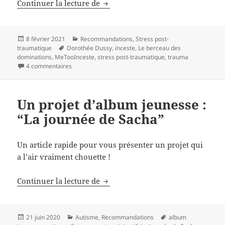
Continuer la lecture de
Lecture : Le berceau des dominat
Publié
8 février 2021
Catégories
Recommandations
,
Stress post-
traumatique
le
Mots-
Dorothée Dussy
,
inceste
,
Le berceau des
dominations
,
MeTooInceste
clés
,
stress post-traumatique
,
trauma
4 commentaires
sur Lecture : Le berceau des dominations, Dorothée D
Un projet d’album jeunesse :
“La journée de Sacha”
Un article rapide pour vous présenter un projet qui
a l’air vraiment chouette !
Continuer la lecture de
Un projet d’album jeunesse : “La 
Publié
21 juin 2020
Catégories
Autisme
,
Recommandations
Mots-
album