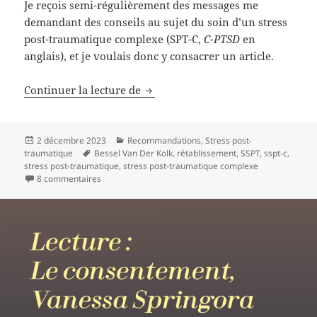
Je reçois semi-régulièrement des messages me
demandant des conseils au sujet du soin d’un stress
post-traumatique complexe (SPT-C,
C-PTSD
en
anglais), et je voulais donc y consacrer un article.
Continuer la lecture de
Soigner un stress post-traumatiq
Publié
2 décembre 2023
Catégories
Recommandations
,
Stress post-
traumatique
le
Mots-
Bessel Van Der Kolk
,
rétablissement
,
SSPT
,
sspt-c
,
stress post-traumatique
clés
,
stress post-traumatique complexe
8 commentaires
sur Soigner un stress post-traumatique complexe