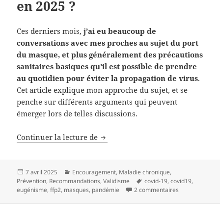
en 2025 ?
Ces derniers mois,
j’ai eu beaucoup de
conversations avec mes proches au sujet du port
du masque, et plus généralement des précautions
sanitaires basiques qu’il est possible de prendre
au quotidien pour éviter la propagation de virus
.
Cet article explique mon approche du sujet, et se
penche sur différents arguments qui peuvent
émerger lors de telles discussions.
Continuer la lecture de
Pourquoi porter un masque en 20
Publié
7 avril 2025
Catégories
Encouragement
,
Maladie chronique
,
Prévention
le
,
Recommandations
,
Validisme
Mots-
covid-19
,
covid19
,
eugénisme
,
ffp2
,
masques
,
pandémie
2 commentaires
clés
sur Pourquoi p