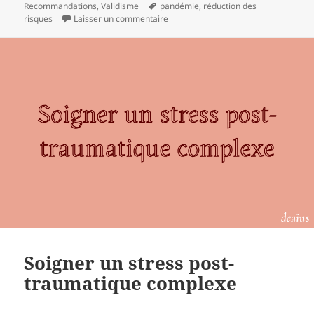
Recommandations
le
,
Validisme
Mots-
pandémie
,
réduction des
risques
Laisser un commentaire
clés
sur Autodéfense sanitaire en temps
Soigner un stress post-
traumatique complexe