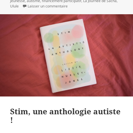
jeunesse
le
,
autisme
,
financement participatif
,
La Journée de Sacha
clés
,
Ulule
Laisser un commentaire
sur Un projet d’album jeunesse : “La jo
Stim, une anthologie autiste
!