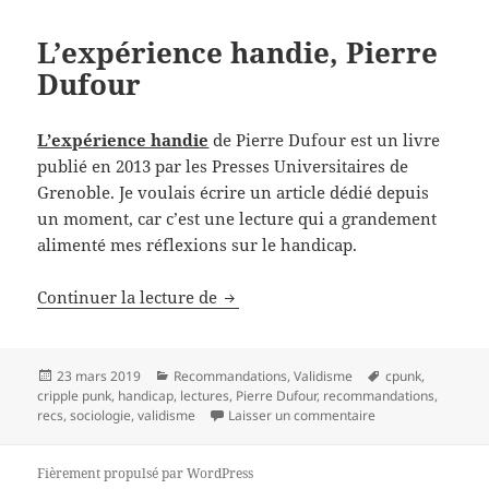
L’expérience handie, Pierre
Dufour
L’expérience handie
de Pierre Dufour est un livre
publié en 2013 par les Presses Universitaires de
Grenoble. Je voulais écrire un article dédié depuis
un moment, car c’est une lecture qui a grandement
alimenté mes réflexions sur le handicap.
Continuer la lecture de
L’expérience handie, Pierre Dufo
Publié
23 mars 2019
Catégories
Recommandations
,
Validisme
Mots-
cpunk
,
cripple punk
le
,
handicap
,
lectures
,
Pierre Dufour
,
recommandations
clés
,
recs
,
sociologie
,
validisme
Laisser un commentaire
sur L’expérience h
Fièrement propulsé par WordPress