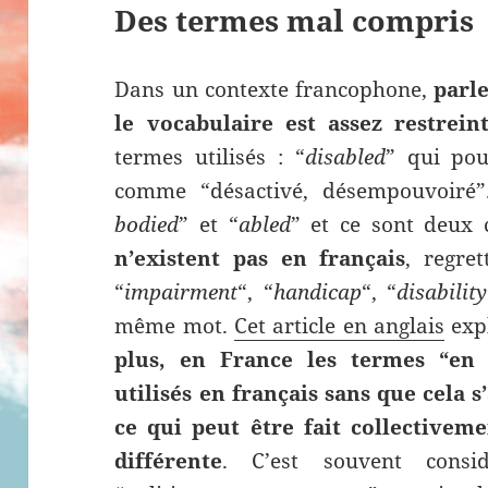
Des termes mal compris
Dans un contexte francophone,
parle
le vocabulaire est assez restrein
termes utilisés : “
disabled
” qui pou
comme “désactivé, désempouvoiré”.
bodied
” et “
abled
” et ce sont deux 
n’existent pas en français
, regre
“
impairment
“, “
handicap
“, “
disability
même mot.
Cet article en anglais
expl
plus, en France les termes “en 
utilisés en français sans que cela s
ce qui peut être fait collectiveme
différente
. C’est souvent consi