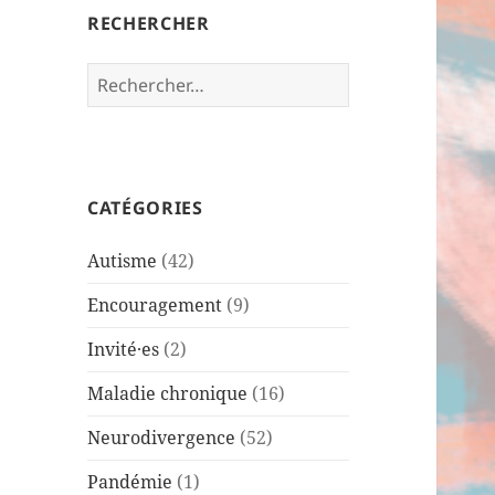
RECHERCHER
R
e
c
h
e
CATÉGORIES
r
c
Autisme
(42)
h
e
Encouragement
(9)
r
Invité·es
(2)
:
Maladie chronique
(16)
Neurodivergence
(52)
Pandémie
(1)