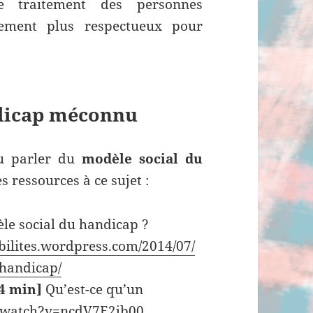
le traitement des personnes
uement plus respectueux pour
ndicap méconnu
u parler du
modèle social du
s ressources à ce sujet :
le social du handicap ?
bilites.wordpress.com/2014/07/
-handicap/
14 min]
Qu’est-ce qu’un
/watch?v=ncdV7E2jb00