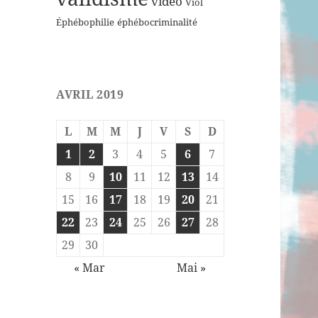
vidéo
Viol
Éphébophilie
éphébocriminalité
AVRIL 2019
L
M
M
J
V
S
D
1
2
3
4
5
6
7
8
9
10
11
12
13
14
15
16
17
18
19
20
21
22
23
24
25
26
27
28
29
30
« Mar
Mai »