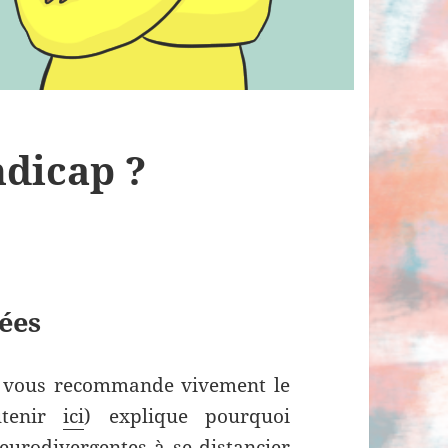
ndicap ?
ées
e vous recommande vivement le
utenir
ici
) explique pourquoi
neurodivergentes à se distancier