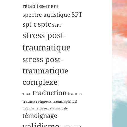
rétablissement
SPT
spectre autistique
sptc
spt-c
SSPT
stress post-
traumatique
stress post-
traumatique
complexe
traduction
trauma
TDAH
trauma religieux
trauma spirituel
traumas religieux et spirituels
témoignage
validisme