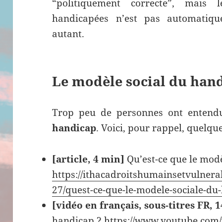
“politiquement correcte”, mais 
handicapées n’est pas automatiq
autant.
Le modèle social du ha
Trop peu de personnes ont entend
handicap
. Voici, pour rappel, quelque
[article, 4 min]
Qu’est-ce que le modè
https://ithacadroitshumainsetvulnera
27/quest-ce-que-le-modele-sociale-du
[vidéo en français, sous-titres FR, 
handicap ?
https://www.youtube.com