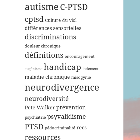
autisme
C-PTSD
cptsd
Culture du viol
différences sensorielles
discriminations
douleur chronique
définitions
encouragement
handicap
eugénisme
isolement
maladie chronique
misogynie
neurodivergence
neurodiversité
prévention
Pete Walker
psyvalidisme
psychiatrie
PTSD
recs
pédocriminalité
ressources