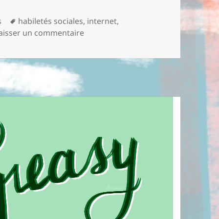
s
Mots-
habiletés sociales
,
internet
,
aisser un commentaire
clés
sur Avoir de bonnes conversations s