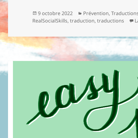
Publié
9 octobre 2022
Catégories
Prévention
,
Traduction
RealSocialSkills
le
,
traduction
,
traductions
L