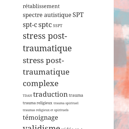
rétablissement
SPT
spectre autistique
sptc
spt-c
SSPT
stress post-
traumatique
stress post-
traumatique
complexe
traduction
trauma
TDAH
trauma religieux
trauma spirituel
traumas religieux et spirituels
témoignage
validisme