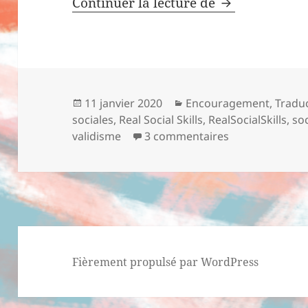
Continuer la lecture de
Prétendre qu’u
Publié
11 janvier 2020
Catégories
Encouragement
,
Tradu
sociales
le
,
Real Social Skills
,
RealSocialSkills
,
soc
validisme
3 commentaires
sur Prétendre q
Fièrement propulsé par WordPress