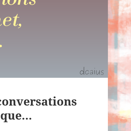
conversations
n que…