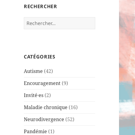
RECHERCHER
R
e
c
h
e
CATÉGORIES
r
c
Autisme
(42)
h
e
Encouragement
(9)
r
Invité·es
(2)
:
Maladie chronique
(16)
Neurodivergence
(52)
Pandémie
(1)