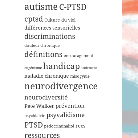
autisme
C-PTSD
cptsd
Culture du viol
différences sensorielles
discriminations
douleur chronique
définitions
encouragement
handicap
eugénisme
isolement
maladie chronique
misogynie
neurodivergence
neurodiversité
prévention
Pete Walker
psyvalidisme
psychiatrie
PTSD
recs
pédocriminalité
ressources