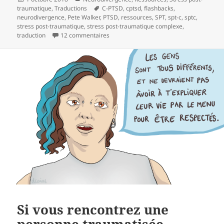
traumatique
le
,
Traductions
Mots-
C-PTSD
,
cptsd
,
flashbacks
,
neurodivergence
,
Pete Walker
,
clés
PTSD
,
ressources
,
SPT
,
spt-c
,
sptc
,
stress post-traumatique
,
stress post-traumatique complexe
,
traduction
12 commentaires
sur 13 étapes pour gérer les flashbacks
Si vous rencontrez une
personne traumatisée…