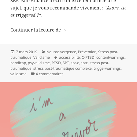
SEA Pair-Aidance a écrit un excellent article à ce
sujet, que je vous recommande vivement : “
Alors, tu
es triggered ?
“.
Continuer la lecture de
Les avertissements de contenu
Publié
7 mars 2019
Catégories
Neurodivergence
,
Prévention
,
Stress post-
traumatique
le
,
Validisme
Mots-
accessibilité
,
C-PTSD
,
contentwarnings
,
handicap
,
psyvalidisme
,
PTSD
clés
,
SPT
,
spt-c
,
sptc
,
stress post-
traumatique
,
stress post-traumatique complexe
,
triggerwarnings
,
validisme
4 commentaires
sur Les avertissements de contenu