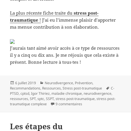
La plus récente fiche traite du
stress post-
traumatique
!
J’ai eu l’immense plaisir d’apporter
ma menue contribution à son élaboration.
J’aurais tant aimé avoir accès à ce type de ressources
il y a cinq ou dix ans. Je me réjouis que cela existe à
présent. Bonne lecture à tous·tes !
Publié
6 juillet 2019
Catégories
Neurodivergence
,
Prévention
,
Recommandations
le
,
Ressources
,
Stress post-traumatique
Mots-
C-
PTSD
,
cptsd
,
Igor Thiriez
,
maladie chronique
,
neurodivergence
clés
,
ressources
,
SPT
,
sptc
,
SSPT
,
stress post-traumatique
,
stress post-
traumatique complexe
9 commentaires
sur Fiche d’information sur le
Les étapes du