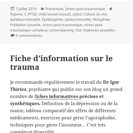
Publié
7 juillet 2019
Catégories
Prévention
,
Stress post-traumatique
Mots-
Âgisme
le
,
C-PTSD
,
child sexual assault
,
cptsd
,
Culture du viol
,
clés
éphébocriminalité
,
Éphébophilie
,
pédocriminalité
,
Pédophilie
,
Prédation sexuelle
,
stress post-traumatique
,
stress post-
traumatique complexe
,
victim-blaming
,
Viol
,
Violences sexuelles
9 commentaires
sur Quelques réflexions sur les abus pédophiles et ép
Fiche d’information sur le
trauma
Je recommande régulièrement le travail du
Dr Igor
Thiriez
, psychiatre qui publie sur son blog un grand
nombre de
f
iches informatives
précises et
synthétiques.
Définition de la dépression ou de la
manie, tableau comparatif des effets de différents
médicaments, exercices pour gérer l’agoraphobie,
techniques pour gérer l’insomnie… C’est très
complet et diversifié.