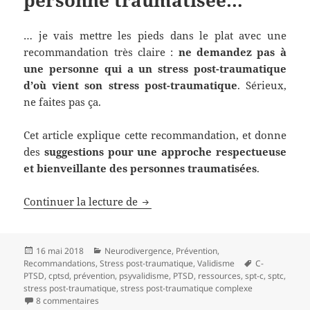
… je vais mettre les pieds dans le plat avec une
recommandation très claire :
ne demandez pas à
une personne qui a un stress post-traumatique
d’où vient son stress post-traumatique
. Sérieux,
ne faites pas ça.
Cet article explique cette recommandation, et donne
des
suggestions pour une approche respectueuse
et bienveillante des personnes traumatisées
.
Continuer la lecture de
Si vous rencontrez une personne
Publié
16 mai 2018
Catégories
Neurodivergence
,
Prévention
,
Recommandations
le
,
Stress post-traumatique
,
Validisme
Mots-
C-
PTSD
,
cptsd
,
prévention
,
psyvalidisme
,
PTSD
,
ressources
,
spt-c
clés
,
sptc
,
stress post-traumatique
,
stress post-traumatique complexe
8 commentaires
sur Si vous rencontrez une personne traumatisée…