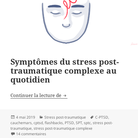
Symptômes du stress post-
traumatique complexe au
quotidien
Continuer la lecture de
Symptômes du stress post-trauma
Publié
4 mai 2019
Catégories
Stress post-traumatique
Mots-
C-PTSD
,
cauchemars
le
,
cptsd
,
flashbacks
,
PTSD
,
SPT
,
sptc
,
stress post-
clés
traumatique
,
stress post-traumatique complexe
14 commentaires
sur Symptômes du stress post-traumatique complexe