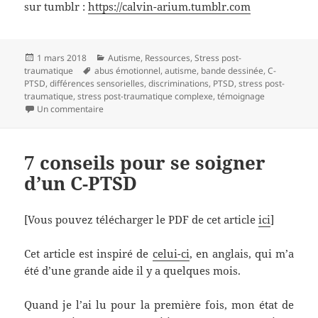
sur tumblr :
https://calvin-arium.tumblr.com
Publié
1 mars 2018
Catégories
Autisme
,
Ressources
,
Stress post-
traumatique
le
Mots-
abus émotionnel
,
autisme
,
bande dessinée
,
C-
PTSD
,
différences sensorielles
clés
,
discriminations
,
PTSD
,
stress post-
traumatique
,
stress post-traumatique complexe
,
témoignage
Un commentaire
sur Une bande dessinée par Calvin Arium
7 conseils pour se soigner
d’un C-PTSD
[Vous pouvez télécharger le PDF de cet article
ici
]
Cet article est inspiré de
celui-ci
, en anglais, qui m’a
été d’une grande aide il y a quelques mois.
Quand je l’ai lu pour la première fois, mon état de