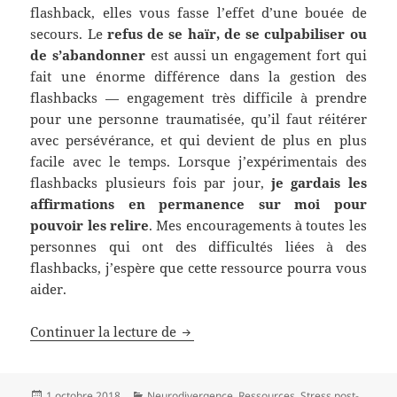
flashback, elles vous fasse l’effet d’une bouée de
secours. Le
refus de se haïr, de se culpabiliser ou
de s’abandonner
est aussi un engagement fort qui
fait une énorme différence dans la gestion des
flashbacks — engagement très difficile à prendre
pour une personne traumatisée, qu’il faut réitérer
avec persévérance, et qui devient de plus en plus
facile avec le temps. Lorsque j’expérimentais des
flashbacks plusieurs fois par jour,
je gardais les
affirmations en permanence sur moi pour
pouvoir les relire
. Mes encouragements à toutes les
personnes qui ont des difficultés liées à des
flashbacks, j’espère que cette ressource pourra vous
aider.
Continuer la lecture de
13 étapes pour gérer les flashback
Publié
1 octobre 2018
Catégories
Neurodivergence
,
Ressources
,
Stress post-