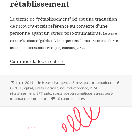
rétablissement
Le terme de “rétablissement” ici est une traduction
de
recovery
et fait référence au contexte d’une
personne ayant un stress post-traumatique.
Le terme
étant très connoté “guérison”, je me permets de vous recommander
ce
texte
pour contextualiser ce que j’entends par là.
Continuer la lecture de
Les étapes du rétablissement
Publié
1 juin 2019
Catégories
Neurodivergence
,
Stress post-traumatique
Mots-
C-PTSD
le
,
cptsd
,
Judith Herman
,
neurodivergence
,
PTSD
,
clés
rétablissement
,
SPT
,
sptc
,
stress post-traumatique
,
stress post-
traumatique complexe
10 commentaires
sur Les étapes du rétabliss