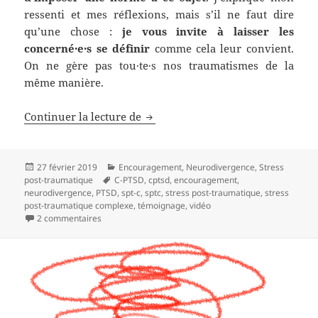
ressenti et mes réflexions, mais s’il ne faut dire
qu’une chose :
je vous invite à laisser les
concerné·e·s se définir
comme cela leur convient.
On ne gère pas tou·te·s nos traumatismes de la
même manière.
Continuer la lecture de
Victime ou survivant·e ?
Publié
27 février 2019
Catégories
Encouragement
,
Neurodivergence
,
Stress
post-traumatique
le
Mots-
C-PTSD
,
cptsd
,
encouragement
,
neurodivergence
,
PTSD
clés
,
spt-c
,
sptc
,
stress post-traumatique
,
stress
post-traumatique complexe
,
témoignage
,
vidéo
2 commentaires
sur Victime ou survivant·e ?