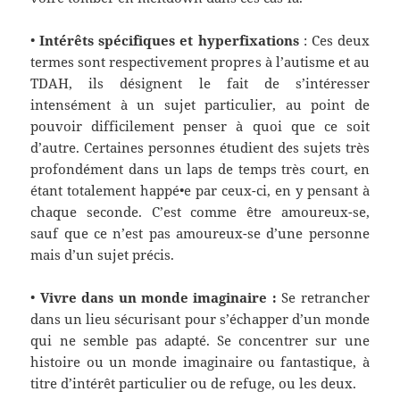
•
Intérêts spécifiques et hyperfixations
:
Ces deux
termes sont respectivement propre
s
à l’autisme et au
TDAH, ils
désignent le fait
de s’intéresser
intensément à un sujet particulier, au point de
pouvoir difficilement penser à quoi que ce soit
d’autre. Certaines personnes étudient
d
es sujets très
profondément
dans un laps de
temps très court, en
étant totalement happé•e par c
eux
-ci, en y pensant à
chaque seconde. C’est comme être amoureux
-se
,
sauf que ce n’est pas amoureux
-se
d’une personne
mais d’un sujet précis.
•
Vivre dans un monde imaginaire :
Se retrancher
dans un lieu sécurisant pour s’échapper d’un monde
qui ne semble pas adapté. Se concentrer sur une
histoire ou un monde imaginaire ou fantastique,
à
titre
d’
intérêt particulier ou
d
e refuge, ou les deux.