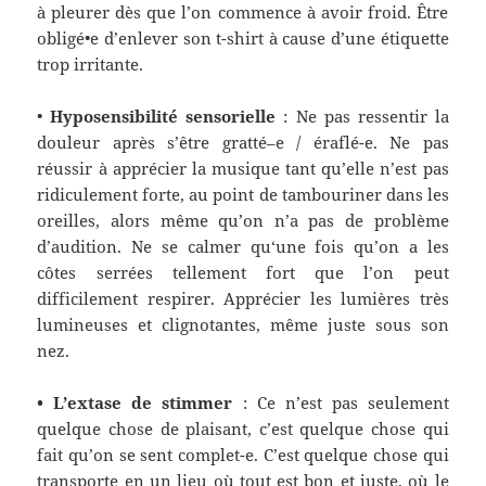
à pleurer dès que l’on commence à avoir froid. Être
obligé•e d’enlever son t-shirt à cause d’une étiquette
trop irritante.
•
Hyposensibilité sensorielle
:
Ne pas ressentir la
douleur après s’être gratté
–
e
/ éraflé
-e
. Ne pas
réussir à apprécier la musique
tant qu’elle n’est pas
ridiculement forte, au point de tambouriner
dans les
oreilles, alors même qu’
on n’a pas de problème
d’audition
. N
e
se calmer qu
‘une fois qu’on a les
côtes serrées tellement
fort que l’on peut
difficilement respirer. Apprécier les lumières très
lumineuses et clignotantes, même j
uste sous son
nez
.
• L’extase de stimmer
:
Ce n’est pas seulement
quelque chose de plaisant, c’est quelque chose qui
fait qu’on se sent complet
-e
. C’est quelque chose qui
transporte en un lieu où tout est bon et juste, où le