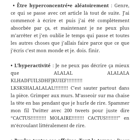
• Être hyperconcentré•e aléatoirement
:
Genre,
ce qui se passe avec cet article là tout de suite. J’ai
commencé à
écrire
et puis j’ai été complètement
absorbée par ça
, et maintenant je ne peux plus
m’arrêter et j’en oublie le temps qui passe et toutes
les autres choses que j’allais faire parce que ce que
j’écris c’est mon monde et je. dois. finir.
• L’hyperactivité
:
Je ne peux pas décrire ça mieux
que ALALAL ALALALA
KLHADFUILSDHFJKUIEF!!!!!!!!!!
LKSKSHALALALAL!!!!!!!!! C’est sauter partout dans
la pièce. Grimper aux murs.
M
‘asseoir
sur
m
a chaise
la tête en bas
pendant que j
e
hurle de rire. Spammer
m
on fil Twitter avec 200 tweets pour juste dire
“CACTUS!!!!!!!!!! MOLAIRE!!!!!!!! CACTUS!!!!!!!!” en
m
‘écroulant littéralement de rire.