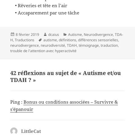
• Rêveries et
tête en l’air
• Accaparement par une tâche
Publié
8 février 2019
Auteur
dcaius
Catégories
Autisme
,
Neurodivergence
,
TDA-
H
,
Traductions
le
Mots-
autisme
,
définitions
,
différences sensorielles
,
neurodivergence
,
neurodiversité
clés
,
TDAH
,
témoignage
,
traduction
,
trouble de l'attention avec hyperactivité
42 réflexions au sujet de « Autisme et/ou
TDAH ? »
Ping :
Bonus ou conditions associées – Survivre &
s'épanouir
LittleCat
dit :