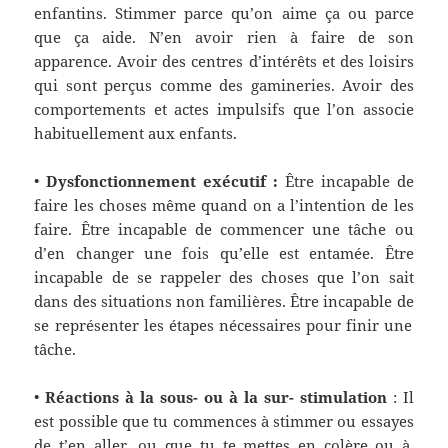
enfantins. Stimmer parce qu’on aime ça ou parce
que ça aide. N’en avoir rien à faire de son
apparence. Avoir des centres d’intérêts et des loisirs
qui sont perçus comme des gamineries.
Avoir des
c
omportements et act
e
s impulsi
f
s que l’on associe
habituellement
aux enfants.
•
Dysfonction
nement
exécuti
f
:
Être incapable de
faire les choses même quand on a
l’intention
de les
faire. Être incapable de commencer une tâche ou
d’en changer une fois
qu’elle est
entamée. Être
incapable de se rappeler des choses que l’on sait
dans des situations non familières. Être incapable de
se représenter les
étapes nécessaires pour finir une
tâche.
•
Réactions à la sous- ou à la sur- stimulation
:
Il
est possible que tu commences à stimmer ou essaye
s
de t’en aller
,
ou
que
tu
te mett
es
en colère ou à