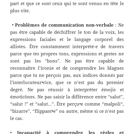
part et que ce sont ceux qui
te
sont venus
en tête
le
plus vite.
•
Problèmes de communication non-verbale
:
Ne
pas être capable de déchiffrer le ton de la voix, les
expressions faciales et le langage corporel des
allistes. Être constamment interprété
-e
de travers
parce que tes propres tons, expressions et gestes ne
sont pas les “bons”. Ne pas être capable de
reconnaître l’ironie et de comprendre les blagues
parce que tu n
e
perçois
pas, aux
indices donnés
par
l’interlocuteur•
r
ice,
que ce n’est pas du premier
degré
. Ne pas réussir à interpréter émojis et
émoticônes. Ne pas saisir la différence entre “salut”,
“salut !” et “salut…”. Être perçu•e comme “
malpoli
“,
“bizarre”, “flippant•e” ou autre, même si ce n’est pas
le cas.
•
Incapacité à comprendre les règles et