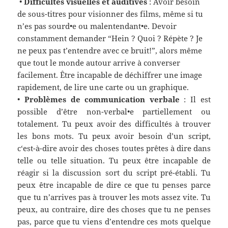
•
Difficultés visuelles et auditives
:
Avoir besoin
de sous-titres pour visionner des films, même si tu
n’es pas sourd•e ou malentendant•e. Devoir
constamment demander “Hein ? Quoi ? Répète ? Je
ne peux pas t’entendre avec ce bruit!”, alors même
que tout le monde autour arrive à converser
facilement. Être incapable de déchiffrer une image
rapidement, de lire une carte ou un graphique.
•
Problèmes de communication verbale
:
Il est
possible d’être non-verbal•e partiellement ou
totalement. Tu peux avoir des
difficultés
à trouver
les bons mots. Tu peux
avoir besoin
d’un script,
c
‘est-à-dire avoir des
choses
tou
tes
prêt
es
à dire dans
telle ou telle situation. Tu peux être incapable de
réagir si
la discussion sort du
script pré-établi. Tu
peux être incapable de dire ce que tu penses parce
que tu n’arrives pas à trouver les mots assez vite. Tu
peux, au contraire, dire des choses que tu ne penses
pas,
parce que
tu viens d’entendre ces mots quelque