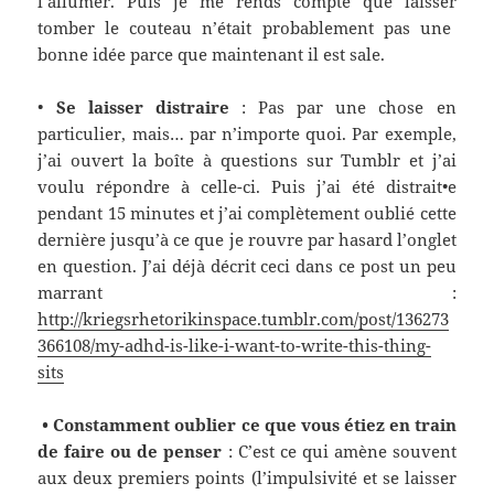
l’allumer. Puis je
me rends compte
que
laisser
tomber le couteau n’était probablement pas une
bonne idée parce que maintenant il est sale.
•
Se laisser distraire
:
Pas par une chose en
particulier, mais… par n’importe quoi. Par exemple,
j’ai ouvert la boîte à question
s
sur Tumblr et j’ai
voulu
répondre à celle-ci
. Puis j’ai été distrait•e
pendant 15 minutes et j’ai complètement oublié cette
dernière jusqu’à ce que je rouvre par hasard l’onglet
en question. J’ai déjà décrit ceci dans ce post un peu
marrant :
http://kriegsrhetorikinspace.tumblr.com/post/136273
366108/my-adhd-is-like-i-want-to-write-this-thing-
sits
• Constamment oublier ce que vous étiez en train
de faire ou de penser
:
C’est ce qui amène souvent
aux deux premiers points (l’impulsivité et se laisser