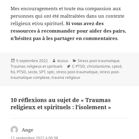
Mes encouragements et toute ma compassion aux
personnes qui ont été maltraitées dans un contexte
religieux et/ou spirituel.
Si vous avez des
ressources à recommander pour aider des pairs,
n’hésitez pas à les partager en commentaires
.
Publié
9 septembre 2022
Auteur
dcaius
Catégories
Stress post-traumatique
,
Traumas religieux et spirituels
le
Mots-
C-PTSD
,
christianisme
,
cptsd
,
foi
,
PTSD
,
secte
,
SPT
,
sptc
,
stress post-traumatique
clés
,
stress post-
traumatique complexe
,
trauma religieux
10 réflexions au sujet de « Traumas
religieux et spirituels : l’isolement »
Ange
dit :
11 septembre 2022 à 00:38