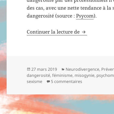
dangerosité par des professionnels n’
des cas, avec une nette tendance à la 
dangerosité (source :
Psycom
).
Continuer la lecture de
Amalgames psy
Publié
27 mars 2019
Catégories
Neurodivergence
,
Préve
dangerosité
le
,
féminisme
,
misogynie
,
psychomi
sexisme
5 commentaires
sur Amalgames p