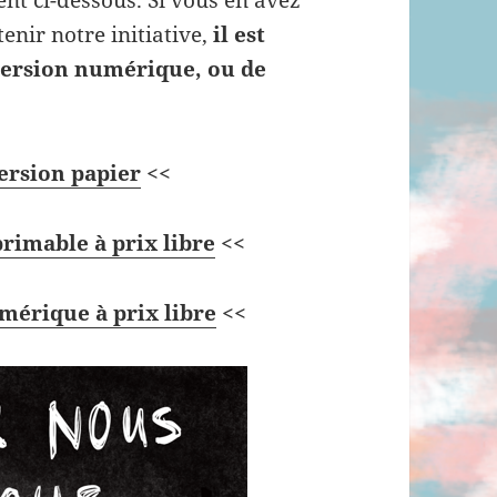
nt ci-dessous. Si vous en avez
nir notre initiative,
il est
version numérique, ou de
rsion papier
<<
primable à prix libre
<<
mérique à prix libre
<<