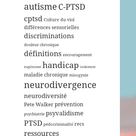
autisme
C-PTSD
cptsd
Culture du viol
différences sensorielles
discriminations
douleur chronique
définitions
encouragement
handicap
eugénisme
isolement
maladie chronique
misogynie
neurodivergence
neurodiversité
prévention
Pete Walker
psyvalidisme
psychiatrie
PTSD
recs
pédocriminalité
ressources