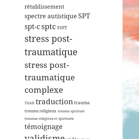
rétablissement
SPT
spectre autistique
sptc
spt-c
SSPT
stress post-
traumatique
stress post-
traumatique
complexe
traduction
trauma
TDAH
trauma religieux
trauma spirituel
traumas religieux et spirituels
témoignage
validisme