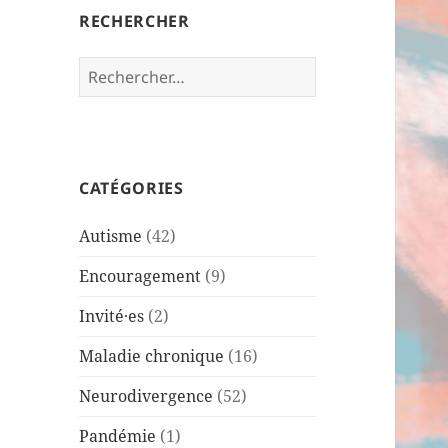
RECHERCHER
R
e
c
h
e
CATÉGORIES
r
c
Autisme
(42)
h
e
Encouragement
(9)
r
Invité·es
(2)
:
Maladie chronique
(16)
Neurodivergence
(52)
Pandémie
(1)