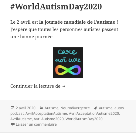
#WorldAutismDay2020
Le 2 avril est
la journée mondiale de l’autisme
!
J’espère que toutes les personnes autistes passent
une bonne journée.
Continuer la lecture de
#WorldAutismDay2020
Publié
2 avril 2020
Catégories
Autisme
,
Neurodivergence
Mots-
autisme
,
autos
podcast
le
,
AvrilAcceptationAutisme
,
AvrilAcceptationAutisme2020
clés
,
AvrilAutisme
,
AvrilAutisme2020
,
WorldAutismDay2020
Laisser un commentaire
sur #WorldAutismDay2020