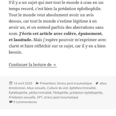
S’il y a un sujet qui met tout le monde à cran en un
temps record, c’est bien la prédation éphébophile.
Tout le monde veut absolument avoir un avis
dessus, car tout le monde s’estime légitime à en
avoir un, et on entend parfois des aberrations sans
nom.
J’écris cet article avec colère, épuisement,
et lassitude.
Mais j’espère pouvoir m’exprimer avec
clarté et faire réfléchir sur ce sujet, car il y en a bien
besoin.
Continuer la lecture de
Prédation éphébophile et mauvais
Publié
14 avril 2020
Catégories
Prévention
,
Stress post-traumatique
Mots-
abus
émotionnel
le
,
Abus sexuels
,
Culture du viol
,
éphébocriminalité
,
clés
Éphébophilie
,
pédocriminalité
,
Pédophilie
,
prédation éphébophile
,
Prédation sexuelle
,
SPT
,
stress post-traumatique
9 commentaires
sur Prédation éphébophile et mauvaise foi