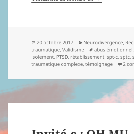
Publié
20 octobre 2017
Catégories
Neurodivergence
,
Rec
traumatique
le
,
Validisme
Mots-
abus émotionnel
isolement
,
PTSD
,
rétablissement
clés
,
spt-c
,
sptc
,
traumatique complexe
,
témoignage
2 co
Invité-e : OH MU