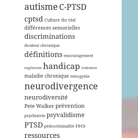
autisme
C-PTSD
cptsd
Culture du viol
différences sensorielles
discriminations
douleur chronique
définitions
encouragement
handicap
eugénisme
isolement
maladie chronique
misogynie
neurodivergence
neurodiversité
prévention
Pete Walker
psyvalidisme
psychiatrie
PTSD
recs
pédocriminalité
ressources