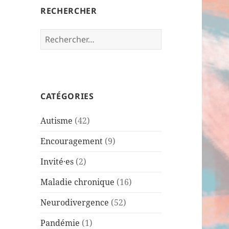
RECHERCHER
R
e
c
h
e
CATÉGORIES
r
c
Autisme
(42)
h
e
Encouragement
(9)
r
Invité·es
(2)
:
Maladie chronique
(16)
Neurodivergence
(52)
Pandémie
(1)