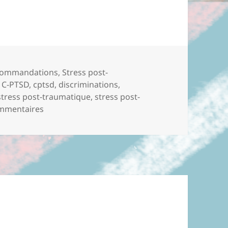
ommandations
,
Stress post-
,
C-PTSD
,
cptsd
,
discriminations
,
stress post-traumatique
,
stress post-
mmentaires
sur Réflexions sur la socialisation et l’isoleme