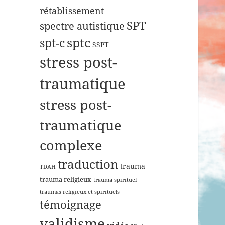
rétablissement
SPT
spectre autistique
sptc
spt-c
SSPT
stress post-
traumatique
stress post-
traumatique
complexe
traduction
trauma
TDAH
trauma religieux
trauma spirituel
traumas religieux et spirituels
témoignage
validisme